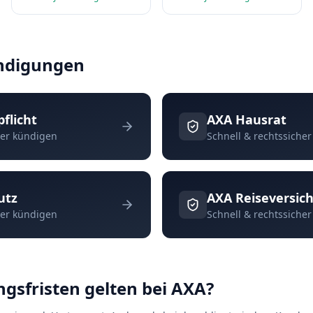
ündigungen
pflicht
AXA
Hausrat
her kündigen
Schnell & rechtssiche
utz
AXA
Reiseversic
her kündigen
Schnell & rechtssiche
gsfristen gelten bei AXA?