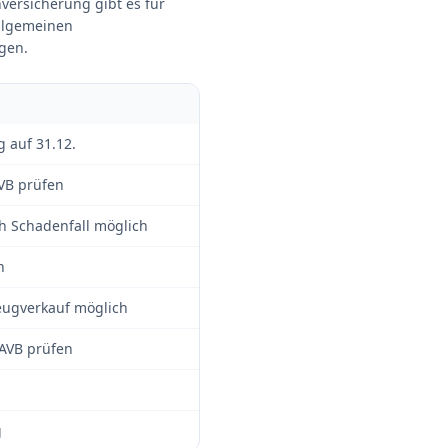
nversicherung gibt es für
Allgemeinen
gen.
 auf 31.12.
AVB prüfen
 Schadenfall möglich
n
eugverkauf möglich
 AVB prüfen
g