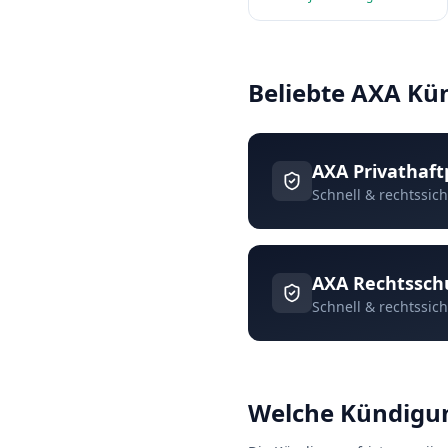
Beliebte AXA K
AXA
Privathaft
Schnell & rechtssic
AXA
Rechtssch
Schnell & rechtssic
Welche Kündigun