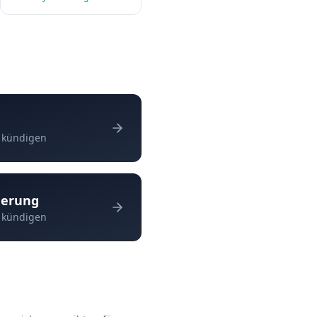
r kündigen
herung
r kündigen