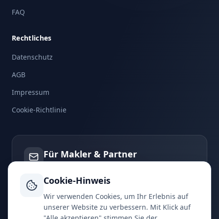
FAQ
Rechtliches
Datenschutz
AGB
Impressum
Cookie-Richtlinie
Für Makler & Partner
Erhalten Sie exklusive Einblicke und frühen
Zugang zu unserem Maklerportal
Cookie-Hinweis
Wir verwenden Cookies, um Ihr Erlebnis auf
unserer Website zu verbessern. Mit Klick auf
Anfragen
"Alle akzeptieren" stimmen Sie der