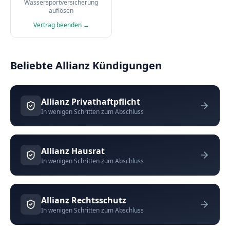
Wassersportversicherung
auflösen
Vertrag beenden →
Beliebte Allianz Kündigungen
Allianz
Privathaftpflicht
In wenigen Schritten zum Abschluss
Allianz
Hausrat
In wenigen Schritten zum Abschluss
Allianz
Rechtsschutz
In wenigen Schritten zum Abschluss