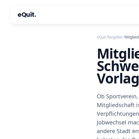
eQuit.
eQuit
/
Ratgeber
/
Mitglied
Mitgli
Schwei
Vorla
Ob Sportverein,
Mitgliedschaft 
Verpflichtungen
Jobwechsel mach
andere Stadt e