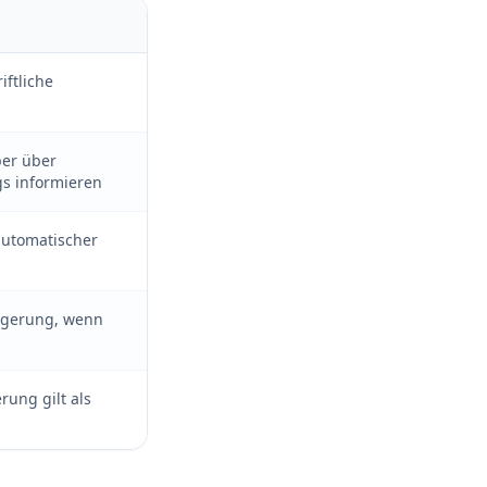
iftliche
ber über
gs informieren
automatischer
ngerung, wenn
rung gilt als