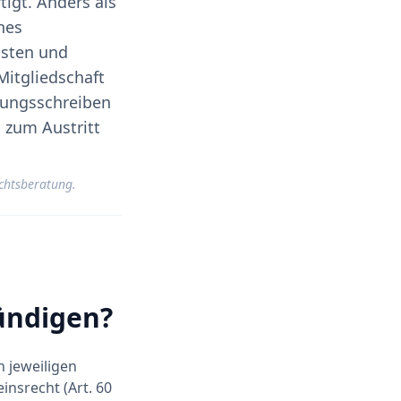
tigt. Anders als
hes
isten und
Mitgliedschaft
gungsschreiben
 zum Austritt
echtsberatung.
ündigen?
 jeweiligen
nsrecht (Art. 60