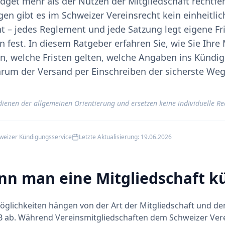
dget mehr als der Nutzen der Mitgliedschaft rechtfer
gen gibt es im Schweizer Vereinsrecht kein einheitlic
 – jedes Reglement und jede Satzung legt eigene Fr
 fest. In diesem Ratgeber erfahren Sie, wie Sie Ihre 
n, welche Fristen gelten, welche Angaben ins Kündi
um der Versand per Einschreiben der sicherste Weg
dienen der allgemeinen Orientierung und ersetzen keine individuelle R
hweizer Kündigungsservice
Letzte Aktualisierung:
19.06.2026
n man eine Mitgliedschaft k
lichkeiten hängen von der Art der Mitgliedschaft und den
 ab. Während Vereinsmitgliedschaften dem Schweizer Verei