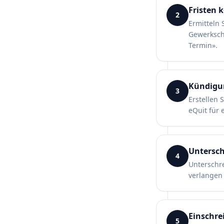
Fristen 
2
Ermitteln 
Gewerksch
Termin».
Kündigun
3
Erstellen 
eQuit für 
Untersch
4
Unterschre
verlangen 
Einschre
5