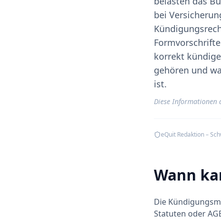
belasten das Bu
bei Versicherun
Kündigungsrecht
Formvorschriften
korrekt kündige
gehören und war
ist.
Diese Informationen 
eQuit Redaktion – Sc
Wann kan
Die Kündigungsmög
Statuten oder AGB