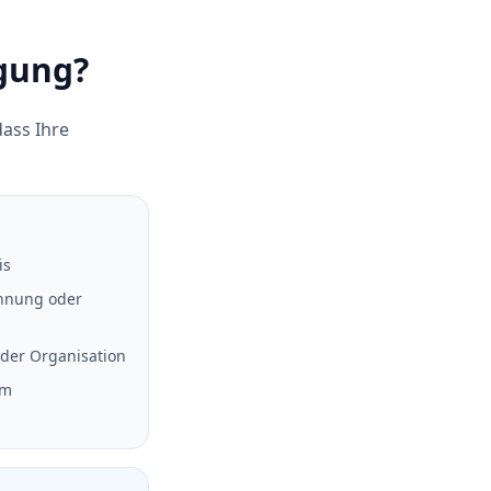
gung?
dass Ihre
is
chnung oder
 der Organisation
em