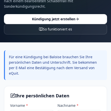
nach einem bearbeiteten Schadenfall mit
Sonderkündigungsrecht.
Kündigung jetzt erstellen
So funktioniert es
Für eine Kündigung bei Baloise brauchen Sie Ihre
persönlichen Daten und Unterschrift. Sie bekommen
per E-Mail eine Bestätigung nach dem Versand von
eQuit.
Ihre persönlichen Daten
Vorname
*
Nachname
*