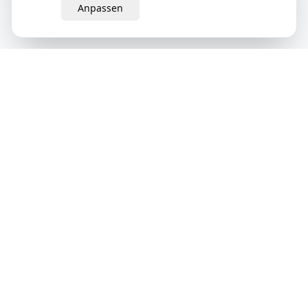
Anpassen
eQuit.
Der intelligente Weg, Verträge in der Schweiz zu kündigen.
Einfach, rechtsgültig und komplett online.
Schweizer Unternehmen
Produkt
Unternehmen
Wie es funktioniert
Über uns
Anbieter
Kontakt
KI-Dali Assistent
Blog