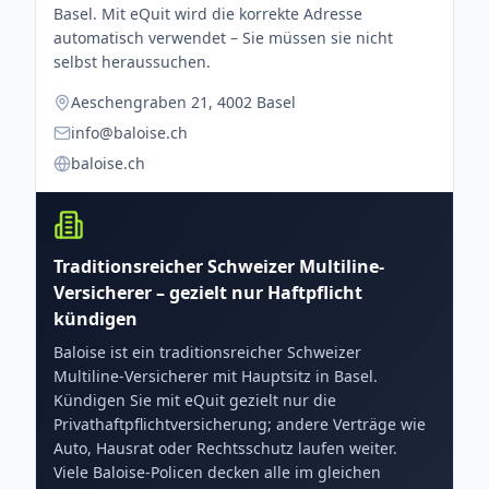
Basel. Mit eQuit wird die korrekte Adresse
automatisch verwendet – Sie müssen sie nicht
selbst heraussuchen.
Aeschengraben 21, 4002 Basel
info@baloise.ch
baloise.ch
Traditionsreicher Schweizer Multiline-
Versicherer – gezielt nur Haftpflicht
kündigen
Baloise ist ein traditionsreicher Schweizer
Multiline-Versicherer mit Hauptsitz in Basel.
Kündigen Sie mit eQuit gezielt nur die
Privathaftpflichtversicherung; andere Verträge wie
Auto, Hausrat oder Rechtsschutz laufen weiter.
Viele Baloise-Policen decken alle im gleichen