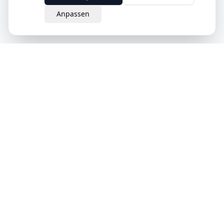
Anpassen
eQuit.
Der intelligente Weg, Verträge in der Schweiz zu kündigen.
Einfach, rechtsgültig und komplett online.
Schweizer Unternehmen
Produkt
Unternehmen
Wie es funktioniert
Über uns
Anbieter
Kontakt
KI-Dali Assistent