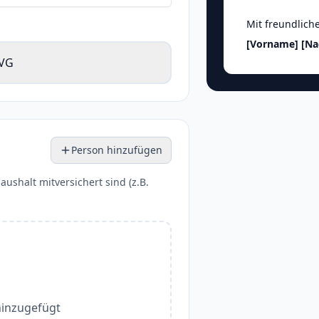
Mit freundlich
[Vorname]
[N
VG
Person hinzufügen
aushalt mitversichert sind (z.B.
hinzugefügt