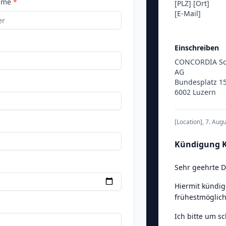
ame
*
[PLZ]
[Ort]
[E-Mail]
Einschreiben
CONCORDIA Sch
AG
Bundesplatz 1
6002 Luzern
[Location]
,
7. Aug
Kündigung 
Sehr geehrte 
Hiermit kündig
frühestmöglich
Ich bitte um s