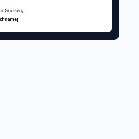
en Grüssen
,
achname]