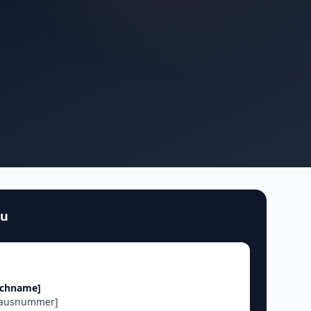
au
achname]
Hausnummer]