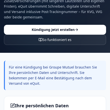
Zusatzversicherungen (mit längeren Laufzeiten und eigenen
Fristen). eQuit übernimmt Schreiben, digitale Unterschrift
und Versand inklusive Post-Trackingnummer – für KVG, VVG
oder beide gemeinsam.
Kündigung jetzt erstellen
So funktioniert es
Für eine Kündigung bei Groupe Mutuel brauchen Sie
Ihre persönlichen Daten und Unterschrift. Sie
bekommen per E-Mail eine Bestätigung nach dem
Versand von eQuit.
Ihre persönlichen Daten