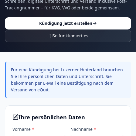
Schreiben, digitale Unterschrift und Versand inklusive Post-
Trackingnummer – für KVG, VVG oder beide gemeinsam.
Kündigung jetzt erstellen
So funktioniert es
Für eine Kündigung bei Luzerner Hinterland brauchen
Sie Ihre persönlichen Daten und Unterschrift. Sie
bekommen per E-Mail eine Bestätigung nach dem
Versand von eQuit.
Ihre persönlichen Daten
Vorname
*
Nachname
*