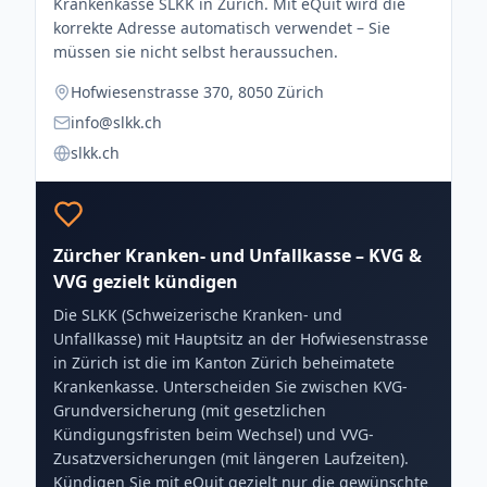
Krankenkasse SLKK in Zürich. Mit eQuit wird die
korrekte Adresse automatisch verwendet – Sie
müssen sie nicht selbst heraussuchen.
Hofwiesenstrasse 370, 8050 Zürich
info@slkk.ch
slkk.ch
Zürcher Kranken- und Unfallkasse – KVG &
VVG gezielt kündigen
Die SLKK (Schweizerische Kranken- und
Unfallkasse) mit Hauptsitz an der Hofwiesenstrasse
in Zürich ist die im Kanton Zürich beheimatete
Krankenkasse. Unterscheiden Sie zwischen KVG-
Grundversicherung (mit gesetzlichen
Kündigungsfristen beim Wechsel) und VVG-
Zusatzversicherungen (mit längeren Laufzeiten).
Kündigen Sie mit eQuit gezielt nur die gewünschte