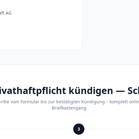
aft AG
ivathaftpflicht kündigen — Sch
hritte vom Formular bis zur bestätigten Kündigung – komplett onli
Briefkastengang.
3