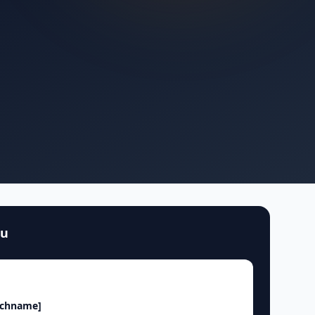
au
achname]