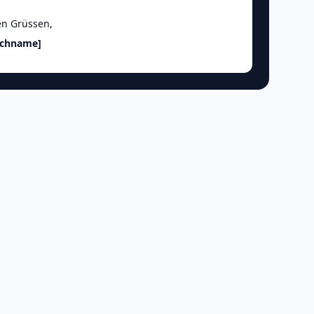
en Grüssen
,
achname]