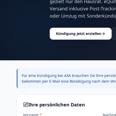
gezielt nur den Hausrat. eQui
Versand inklusive Post-Track
oder Umzug mit Sonderkündi
Kündigung jetzt erstellen
Für eine Kündigung bei AXA brauchen Sie Ihre persönl
bekommen per E-Mail eine Bestätigung nach dem Ver
Ihre persönlichen Daten
Vorname
*
Nachn