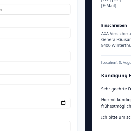
[E-Mail]
Einschreiben
AXA Versicher
General-Guisan
8400 Winterth
[Location]
,
8. Aug
Kündigung 
Sehr geehrte 
Hiermit kündig
frühestmöglich
Ich bitte um s