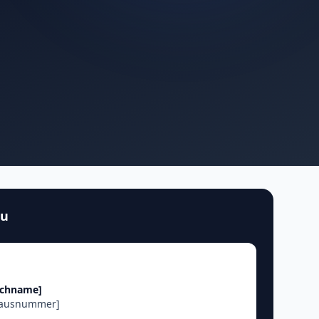
au
achname]
Hausnummer]