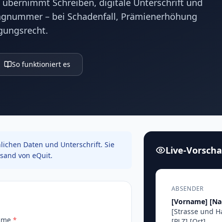
t übernimmt Schreiben, digitale Unterschrift und
ingnummer – bei Schadenfall, Prämienerhöhung
gungsrecht.
So funktioniert es
ichen Daten und Unterschrift. Sie
Live-Vorsch
sand von eQuit.
ABSENDER
[Vorname]
[N
[Strasse und 
ame
*
[PLZ]
[Ort]