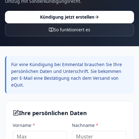
Umzug mit Sonderkündigungsrecht.
Kündigung jetzt erstellen
So funktioniert es
Für eine Kündigung bei Emmental brauchen Sie Ihre
persönlichen Daten und Unterschrift. Sie bekommen
per E-Mail eine Bestätigung nach dem Versand von
eQuit.
Ihre persönlichen Daten
Vorname
*
Nachname
*