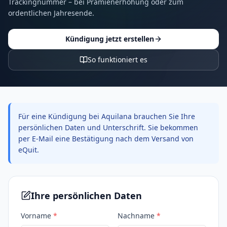
Trackingnummer – bei Prämienerhöhung oder zum
ordentlichen Jahresende.
Kündigung jetzt erstellen
So funktioniert es
Für eine Kündigung bei Aquilana brauchen Sie Ihre
persönlichen Daten und Unterschrift. Sie bekommen
per E-Mail eine Bestätigung nach dem Versand von
eQuit.
Ihre persönlichen Daten
Vorname
*
Nachname
*