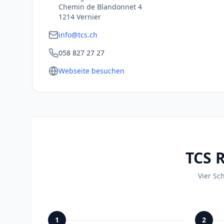
Chemin de Blandonnet 4
1214 Vernier
info@tcs.ch
058 827 27 27
Webseite besuchen
TCS R
Vier Sc
1
2