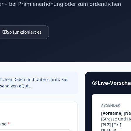
er – bei Prämienerhöhung oder zum ordentlichen
So funktioniert es
ichen Daten und Unterschrift. Sie
Live-Vorsch
sand von eQuit.
ABSENDER
[Vorname]
[N
[Strasse und 
ame
*
[PLZ]
[Ort]
[E-Mail]