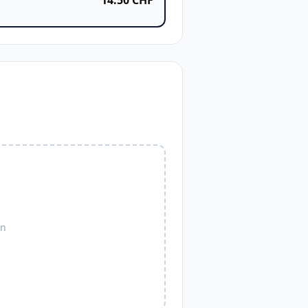
14.50
CHF
en