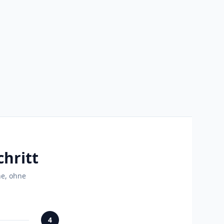
chritt
ne, ohne
4