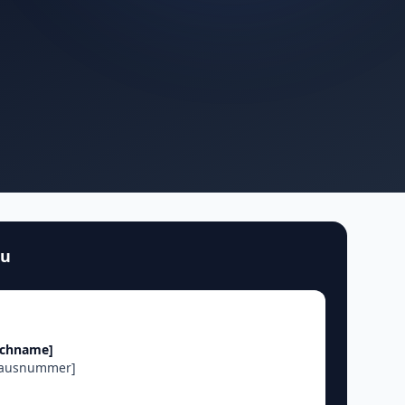
au
achname]
Hausnummer]