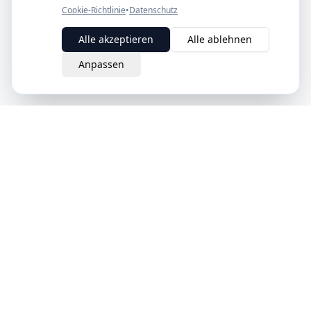
Cookie-Richtlinie
•
Datenschutz
Alle akzeptieren
Alle ablehnen
Anpassen
eQuit.
Der intelligente Weg, Verträge in der Schweiz zu kündigen.
Einfach, rechtsgültig und komplett online.
Schweizer Unternehmen
Produkt
Unternehmen
Wie es funktioniert
Über uns