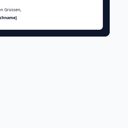
en Grüssen
,
achname]