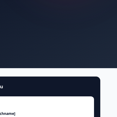
au
achname]