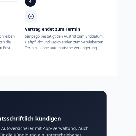
4
Vertrag endet zum Termin
schreiben
Simpego bestätigt den Austritt zum Enddatum.
ten die
Haftpflicht und Kasko enden zum vereinbarten
n Post.
Termin – ohne automatische Verlängerung.
chtsschriftlich kündigen
le Autoversicherer mit App-Verwaltung. Auch
t für die Kündigung ein unterschriebenes