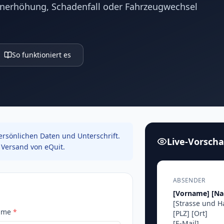
nerhöhung, Schadenfall oder Fahrzeugwechsel
So funktioniert es
rsönlichen Daten und Unterschrift.
Live-Vorsch
Versand von eQuit.
ABSENDER
[Vorname]
[N
[Strasse und 
ame
*
[PLZ]
[Ort]
[E-Mail]