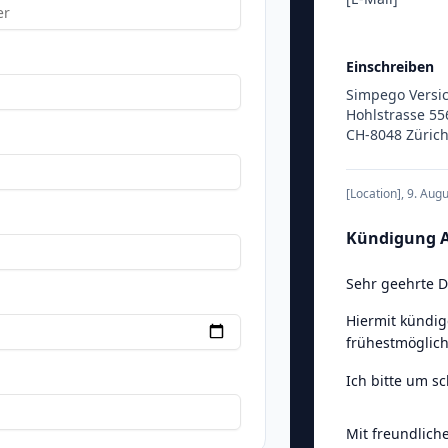
Einschreiben
Simpego Versi
Hohlstrasse 55
CH-8048 Züric
[Location]
,
9. Aug
Kündigung A
Sehr geehrte 
Hiermit kündig
frühestmöglich
Ich bitte um s
Mit freundlich