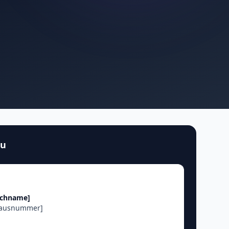
au
achname]
Hausnummer]