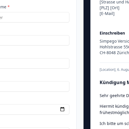
[Strasse und 
ame
*
[PLZ]
[Ort]
[E-Mail]
Einschreiben
Simpego Versi
Hohlstrasse 55
CH-8048 Züric
[Location]
,
6. Aug
Kündigung M
Sehr geehrte 
Hiermit kündig
frühestmöglich
Ich bitte um s