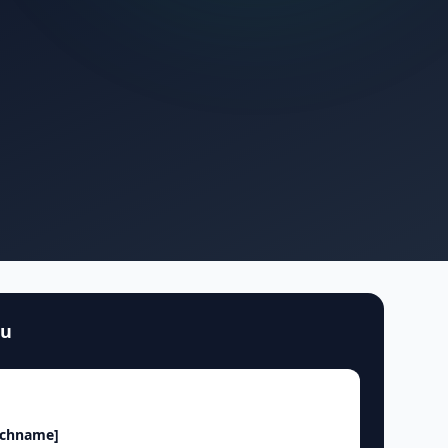
au
achname]