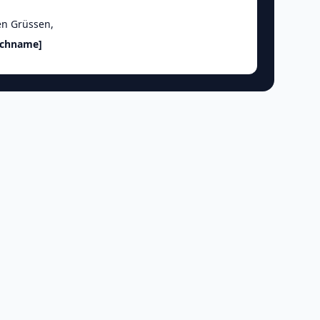
en Grüssen
,
achname]