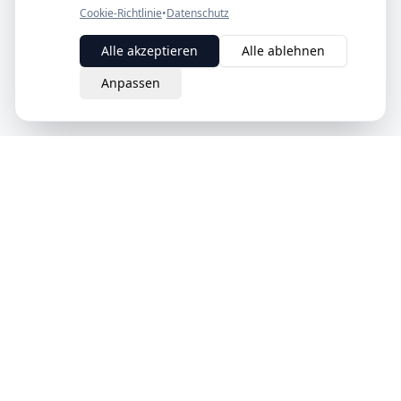
Cookie-Richtlinie
•
Datenschutz
Alle akzeptieren
Alle ablehnen
Anpassen
eQuit.
Der intelligente Weg, Verträge in der Schweiz zu kündigen.
Einfach, rechtsgültig und komplett online.
Schweizer Unternehmen
Produkt
Unternehmen
Wie es funktioniert
Über uns