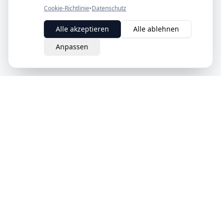
Cookie-Richtlinie
•
Datenschutz
Alle akzeptieren
Alle ablehnen
Anpassen
eQuit.
Der intelligente Weg, Verträge in der Schweiz zu kündigen.
Einfach, rechtsgültig und komplett online.
Schweizer Unternehmen
Produkt
Unternehmen
Wie es funktioniert
Über uns