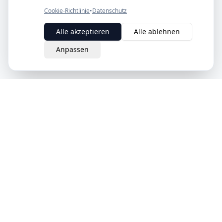
Cookie-Richtlinie
•
Datenschutz
Alle akzeptieren
Alle ablehnen
Anpassen
eQuit.
Der intelligente Weg, Verträge in der Schweiz zu kündigen.
Einfach, rechtsgültig und komplett online.
Schweizer Unternehmen
Produkt
Unternehmen
Wie es funktioniert
Über uns