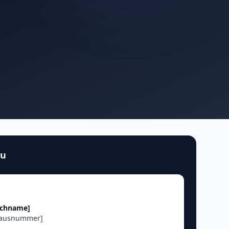
au
achname]
Hausnummer]