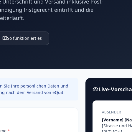
 Unterschrift und Versand inklusive Post-
digung fristgerecht eintrifft und die
eiterläuft.
So funktioniert es
n Sie Ihre persönlichen Daten und
Live-Vorsch
ung nach dem Versand von eQuit.
ABSENDER
[Vorname]
[N
[Strasse und 
ame
*
[PLZ]
[Ort]