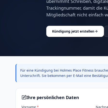
übernimmt Schreiben, digitale
Trackingnummer, damit die Kün
Mitgliedschaft nicht einfach w
Kündigung jetzt erstellen
Für eine Kündigung bei Holmes Place Fitness brauche
Unterschrift. Sie bekommen per E-Mail eine Bestätig
Ihre persönlichen Daten
Vorname
*
Nachn