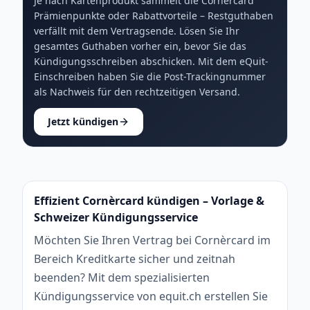
Je nach Kartenprodukt sammelt die Cornèrcard
Prämienpunkte oder Rabattvorteile – Restguthaben
verfällt mit dem Vertragsende. Lösen Sie Ihr
gesamtes Guthaben vorher ein, bevor Sie das
Kündigungsschreiben abschicken. Mit dem eQuit-
Einschreiben haben Sie die Post-Trackingnummer
als Nachweis für den rechtzeitigen Versand.
Jetzt kündigen
Effizient Cornèrcard kündigen – Vorlage &
Schweizer Kündigungsservice
Möchten Sie Ihren Vertrag bei Cornèrcard im
Bereich Kreditkarte sicher und zeitnah
beenden? Mit dem spezialisierten
Kündigungsservice von equit.ch erstellen Sie