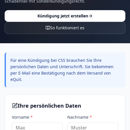
Schadenfall mit Sonderkündigungsrecht.
Kündigung jetzt erstellen
So funktioniert es
Für eine Kündigung bei CSS brauchen Sie Ihre
persönlichen Daten und Unterschrift. Sie bekommen
per E-Mail eine Bestätigung nach dem Versand von
eQuit.
Ihre persönlichen Daten
Vorname
*
Nachname
*